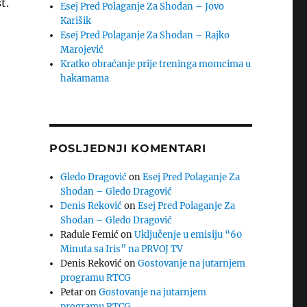
t.
Esej Pred Polaganje Za Shodan – Jovo
Karišik
Esej Pred Polaganje Za Shodan – Rajko
Marojević
Kratko obraćanje prije treninga momcima u
hakamama
POSLJEDNJI KOMENTARI
Gledo Dragović
on
Esej Pred Polaganje Za
Shodan – Gledo Dragović
Denis Reković
on
Esej Pred Polaganje Za
Shodan – Gledo Dragović
Radule Femić
on
Uključenje u emisiju “60
Minuta sa Iris” na PRVOJ TV
Denis Reković
on
Gostovanje na jutarnjem
programu RTCG
Petar
on
Gostovanje na jutarnjem
programu RTCG