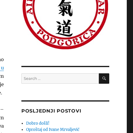
mo
 u
SEARCH
em
Search
for:
je
.
 –
POSLJEDNJI POSTOVI
em
Dobro došli!
va
Oproštaj od Ivane Mrvaljević