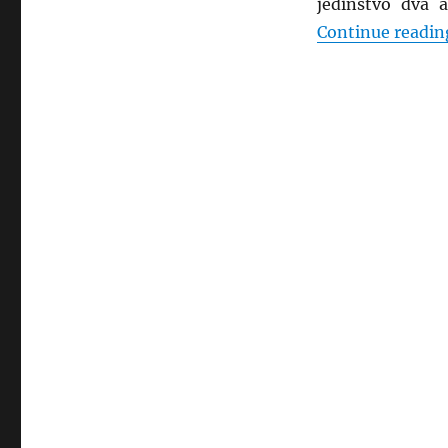
Bića
jedinstvo dva a
Kada
Continue readin
Je
Dobar
Kamae