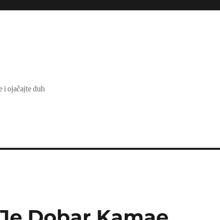
e i ojačajte duh
 Je Dobar Kamae