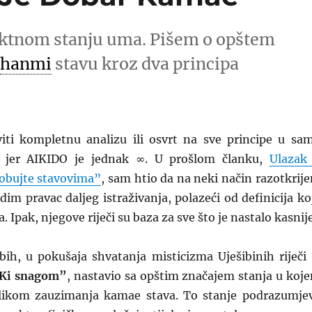
ektnom stanju uma. Pišem o opštem
m
hanmi
stavu kroz dva principa
iti kompletnu analizu ili osvrt na sve principe u sa
 jer AIKIDO je jednak ∞. U prošlom članku,
Ulazak
obujte stavovima”
, sam htio da na neki način razotkrij
dim pravac daljeg istraživanja, polazeći od definicija ko
a. Ipak, njegove riječi su baza za sve što je nastalo kasnije
ih, u pokušaja shvatanja misticizma Uješibinih riječi
 Ki snagom”
, nastavio sa opštim značajem stanja u koj
ilikom zauzimanja kamae stava. To stanje podrazumje