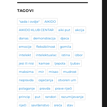
TAGOVI
"sada i ovdje"
AIKIDO
AIKIDO KLUB CENTAR
aiki put
akcija
danas
demonstracija
djeca
emocije
fleksibilnost
gomila
intelekt
intelektualac
istina
izbor
jesi ili nisi
kamae
ljepota
ljubav
maksima
mir
misao
mudrost
nepravda
osjećanja
otvoren um
polaganje
pravda
prave riječi
princip
put
randori
razumijevanje
riječi
savršenstvo
sreća
stav