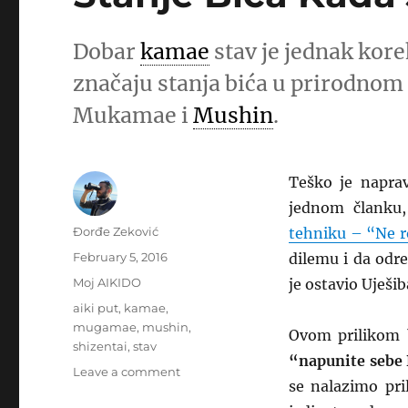
Dobar
kamae
stav je jednak kor
značaju stanja bića u prirodno
Mukamae i
Mushin
.
Teško je naprav
jednom članku,
Author
Đorđe Zeković
tehniku – “Ne r
Posted
February 5, 2016
dilemu i da odre
on
Categories
Moj AIKIDO
je ostavio Uješib
Tags
aiki put
,
kamae
,
mugamae
,
mushin
,
Ovom prilikom b
shizentai
,
stav
“napunite sebe
on
Leave a comment
se nalazimo pr
Stanje