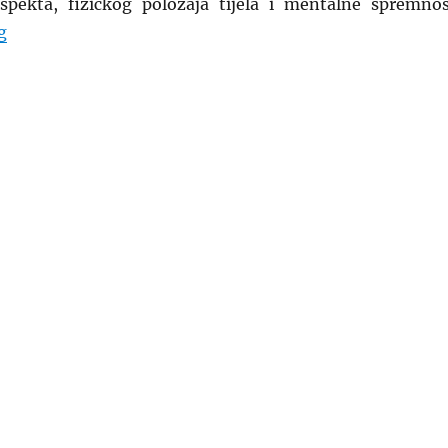
spekta, fizičkog položaja tijela i mentalne spremnos
“Stanje Bića Kada Je Dobar Kamae”
g