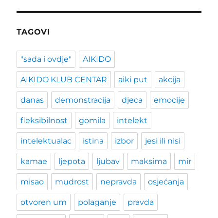
TAGOVI
"sada i ovdje"
AIKIDO
AIKIDO KLUB CENTAR
aiki put
akcija
danas
demonstracija
djeca
emocije
fleksibilnost
gomila
intelekt
intelektualac
istina
izbor
jesi ili nisi
kamae
ljepota
ljubav
maksima
mir
misao
mudrost
nepravda
osjećanja
otvoren um
polaganje
pravda