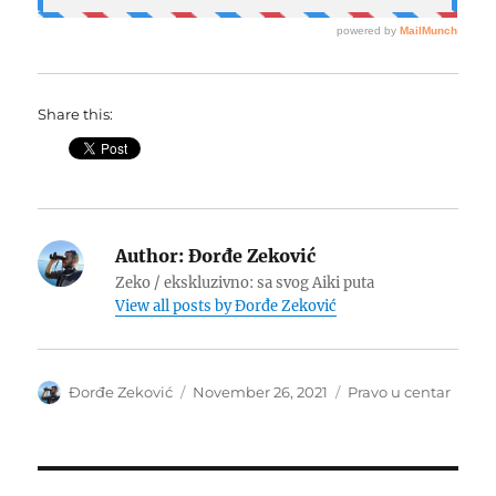
Share this:
Author:
Đorđe Zeković
Zeko / ekskluzivno: sa svog Aiki puta
View all posts by Đorđe Zeković
Author
Posted
Categories
Đorđe Zeković
November 26, 2021
Pravo u centar
on