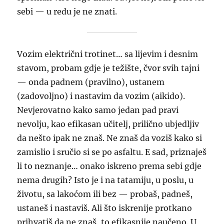
sebi — u redu je ne znati.
Vozim električni trotinet… sa lijevim i desnim
stavom, probam gdje je težište, čvor svih tajni
— onda padnem (pravilno), ustanem
(zadovoljno) i nastavim da vozim (aikido).
Nevjerovatno kako samo jedan pad pravi
nevolju, kao efikasan učitelj, prilično ubjedljiv
da nešto ipak ne znaš. Ne znaš da voziš kako si
zamislio i sručio si se po asfaltu. E sad, priznaješ
li to neznanje… onako iskreno prema sebi gdje
nema drugih? Isto je i na tatamiju, u poslu, u
životu, sa lakoćom ili bez — probaš, padneš,
ustaneš i nastaviš. Ali što iskrenije protkano
prihvatiš da ne znaš, to efikasnije naučeno. U