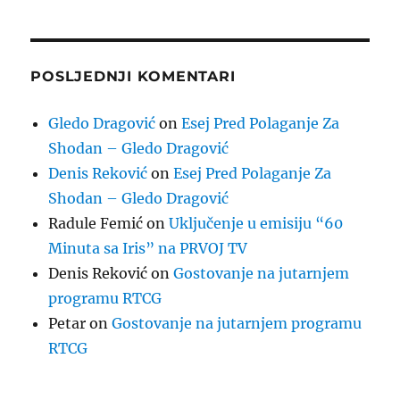
POSLJEDNJI KOMENTARI
Gledo Dragović
on
Esej Pred Polaganje Za
Shodan – Gledo Dragović
Denis Reković
on
Esej Pred Polaganje Za
Shodan – Gledo Dragović
Radule Femić
on
Uključenje u emisiju “60
Minuta sa Iris” na PRVOJ TV
Denis Reković
on
Gostovanje na jutarnjem
programu RTCG
Petar
on
Gostovanje na jutarnjem programu
RTCG