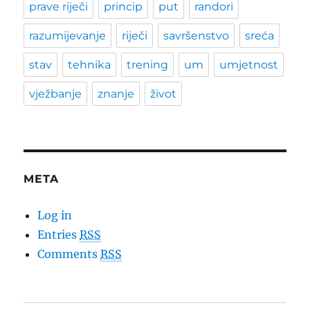
prave riječi
princip
put
randori
razumijevanje
riječi
savršenstvo
sreća
stav
tehnika
trening
um
umjetnost
vježbanje
znanje
život
META
Log in
Entries
RSS
Comments
RSS