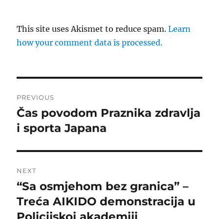
This site uses Akismet to reduce spam.
Learn
how your comment data is processed.
Post
PREVIOUS
navigation
Čas povodom Praznika zdravlja
Previous
post:
i sporta Japana
NEXT
“Sa osmjehom bez granica” –
Next
post:
Treća AIKIDO demonstracija u
Policijskoj akademiji