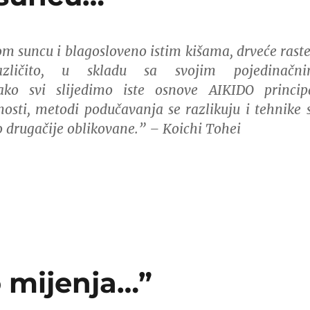
m suncu i blagosloveno istim kišama, drveće raste
azličito, u skladu sa svojim pojedinačn
ako svi slijedimo iste osnove AIKIDO princip
nosti, metodi podučavanja se razlikuju i tehnike 
 drugačije oblikovane.” – Koichi Tohei
o mijenja…”