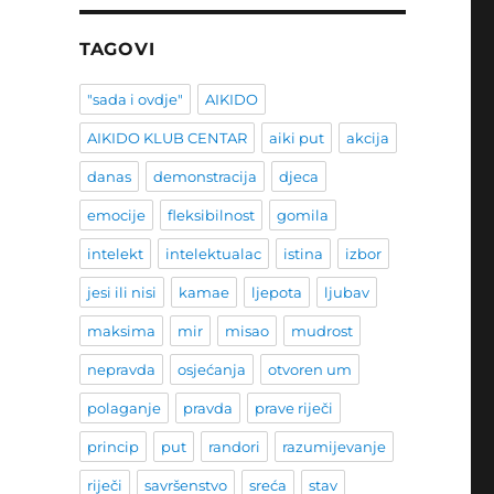
TAGOVI
"sada i ovdje"
AIKIDO
AIKIDO KLUB CENTAR
aiki put
akcija
danas
demonstracija
djeca
emocije
fleksibilnost
gomila
intelekt
intelektualac
istina
izbor
jesi ili nisi
kamae
ljepota
ljubav
maksima
mir
misao
mudrost
nepravda
osjećanja
otvoren um
polaganje
pravda
prave riječi
princip
put
randori
razumijevanje
riječi
savršenstvo
sreća
stav