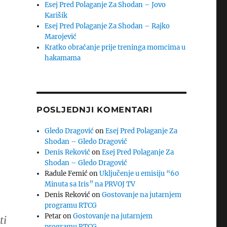
Esej Pred Polaganje Za Shodan – Jovo
Karišik
Esej Pred Polaganje Za Shodan – Rajko
Marojević
Kratko obraćanje prije treninga momcima u
hakamama
POSLJEDNJI KOMENTARI
Gledo Dragović
on
Esej Pred Polaganje Za
Shodan – Gledo Dragović
Denis Reković
on
Esej Pred Polaganje Za
Shodan – Gledo Dragović
Radule Femić
on
Uključenje u emisiju “60
Minuta sa Iris” na PRVOJ TV
Denis Reković
on
Gostovanje na jutarnjem
programu RTCG
Petar
on
Gostovanje na jutarnjem
ti
programu RTCG