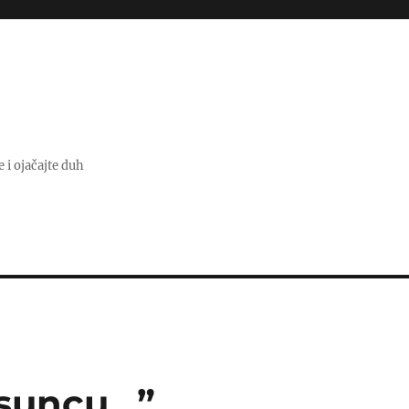
e i ojačajte duh
 suncu…”