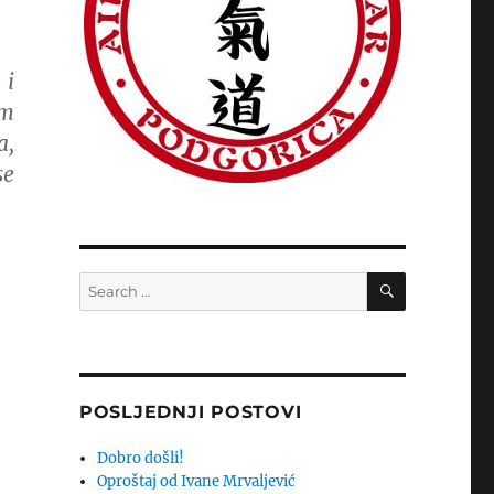
 i
im
a,
se
SEARCH
Search
for:
POSLJEDNJI POSTOVI
Dobro došli!
Oproštaj od Ivane Mrvaljević