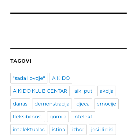
TAGOVI
"sada i ovdje"
AIKIDO
AIKIDO KLUB CENTAR
aiki put
akcija
danas
demonstracija
djeca
emocije
fleksibilnost
gomila
intelekt
intelektualac
istina
izbor
jesi ili nisi