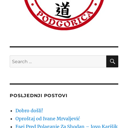
SE
Search
for:
POSLJEDNJI POSTOVI
Dobro došli!
Oproštaj od Ivane Mrvaljević
Esej Pred Polaganje Za Shodan – Jovo Karišik