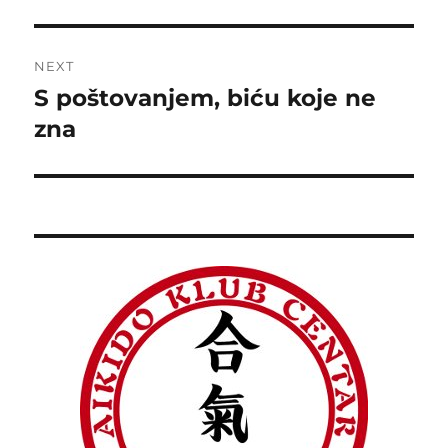
post:
NEXT
S poštovanjem, biću koje ne
Next
post:
zna