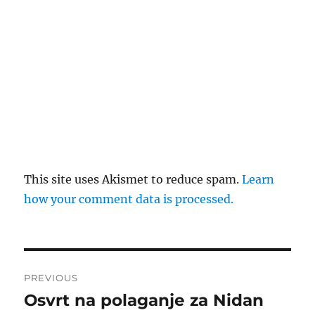
This site uses Akismet to reduce spam.
Learn
how your comment data is processed.
Post
PREVIOUS
navigation
Osvrt na polaganje za Nidan
Previous