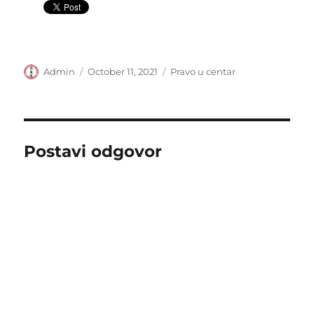
Author
Posted
Categories
Admin
October 11, 2021
Pravo u centar
on
Postavi odgovor