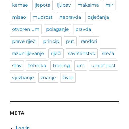
kamae
ljepota
ljubav
maksima
mir
misao
mudrost
nepravda
osjećanja
otvoren um
polaganje
pravda
prave riječi
princip
put
randori
razumijevanje
riječi
savršenstvo
sreća
stav
tehnika
trening
um
umjetnost
vježbanje
znanje
život
META
Log in