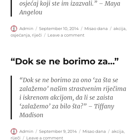
osjećaj koji ste im izazvali.” – Maya
Angelou
Author
Posted
Categories
Tags
Admin
September 10, 2014
Misao dana
akcija
,
on
on
osjećanja
,
riječi
Leave a comment
“Naučila
sam
da
“Dok se ne borimo za…”
će
ljudi…”
“Dok se ne borimo za ono ‘za šta se
zalažemo’ našim strastvenim riječima
i iskrenom akcijom, da li se zaista
‘zalažemo’ za bilo šta?” – Tiffany
Madison
Author
Posted
Categories
Tags
Admin
September 9, 2014
Misao dana
akcija
,
on
on
riječi
Leave a comment