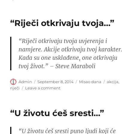
“Dok
se
ne
“Riječi otkrivaju tvoja…”
borimo
za…”
“Riječi otkrivaju tvoja uvjerenja i
namjere. Akcije otkrivaju tvoj ​​karakter.
Kada su one usklađene, one otkrivaju
tvoj život.” – Steve Maraboli
Author
Posted
Categories
Tags
Admin
September 8, 2014
Misao dana
akcija
,
on
on
riječi
Leave a comment
“Riječi
otkrivaju
tvoja…”
“U životu ćeš sresti…”
“U životu ćeš sresti puno ljudi koji će