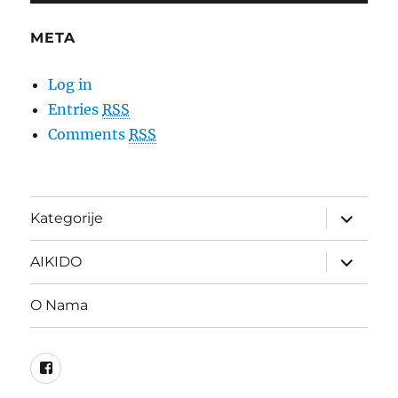
META
Log in
Entries
RSS
Comments
RSS
expand
Kategorije
child
menu
expand
AIKIDO
child
menu
O Nama
Facebook
stranica