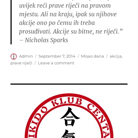
uvijek reći prave riječi na pravom
mjestu. Ali na kraju, ipak su njihove
akcije ono po čemu ih treba
prosuđivati. Akcije su bitne, ne riječi.”
– Nicholas Sparks
Author
Posted
Categories
Tags
Admin
September 7, 2014
Misao dana
akcija
,
on
on
prave riječi
Leave a comment
“U
životu
ćeš
sresti…”