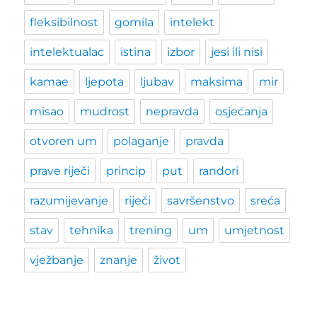
fleksibilnost
gomila
intelekt
intelektualac
istina
izbor
jesi ili nisi
kamae
ljepota
ljubav
maksima
mir
misao
mudrost
nepravda
osjećanja
otvoren um
polaganje
pravda
prave riječi
princip
put
randori
razumijevanje
riječi
savršenstvo
sreća
stav
tehnika
trening
um
umjetnost
vježbanje
znanje
život