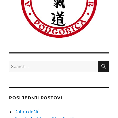
SE
Search
for:
POSLJEDNJI POSTOVI
Dobro došli!