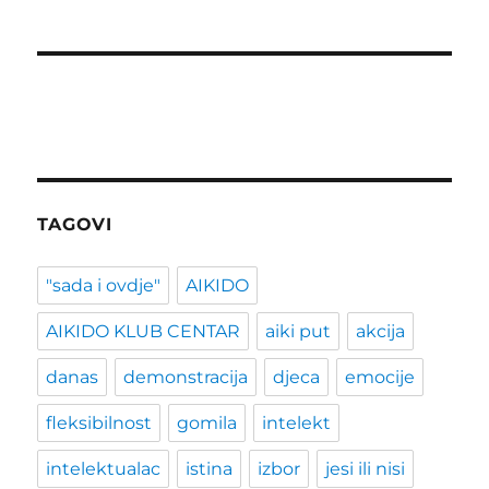
TAGOVI
"sada i ovdje"
AIKIDO
AIKIDO KLUB CENTAR
aiki put
akcija
danas
demonstracija
djeca
emocije
fleksibilnost
gomila
intelekt
intelektualac
istina
izbor
jesi ili nisi