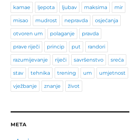
kamae
ljepota
ljubav
maksima
mir
misao
mudrost
nepravda
osjećanja
otvoren um
polaganje
pravda
prave riječi
princip
put
randori
razumijevanje
riječi
savršenstvo
sreća
stav
tehnika
trening
um
umjetnost
vježbanje
znanje
život
META