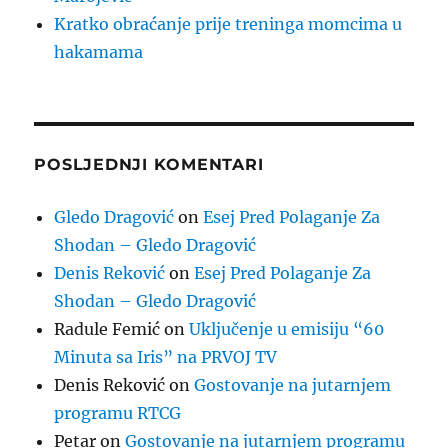
Kratko obraćanje prije treninga momcima u
hakamama
POSLJEDNJI KOMENTARI
Gledo Dragović
on
Esej Pred Polaganje Za
Shodan – Gledo Dragović
Denis Reković
on
Esej Pred Polaganje Za
Shodan – Gledo Dragović
Radule Femić
on
Uključenje u emisiju “60
Minuta sa Iris” na PRVOJ TV
Denis Reković
on
Gostovanje na jutarnjem
programu RTCG
Petar
on
Gostovanje na jutarnjem programu