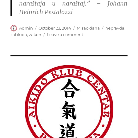
naraštaja u naraštaj.” – Johann
Heinrich Pestalozzi
Author
Posted
Categories
Tags
Admin
October 23, 2014
Misao dana
nepravda
,
on
on
zabluda
,
zakon
Leave a comment
“Zabluda
i
nepravda
kraljeva…”