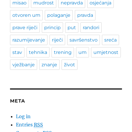
misao
mudrost
nepravda
osjećanja
otvoren um
polaganje
pravda
prave riječi
princip
put
randori
razumijevanje
riječi
savršenstvo
sreća
stav
tehnika
trening
um
umjetnost
vježbanje
znanje
život
META
Log in
Entries
RSS