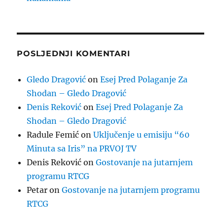
POSLJEDNJI KOMENTARI
Gledo Dragović
on
Esej Pred Polaganje Za
Shodan – Gledo Dragović
Denis Reković
on
Esej Pred Polaganje Za
Shodan – Gledo Dragović
Radule Femić
on
Uključenje u emisiju “60
Minuta sa Iris” na PRVOJ TV
Denis Reković
on
Gostovanje na jutarnjem
programu RTCG
Petar
on
Gostovanje na jutarnjem programu
RTCG