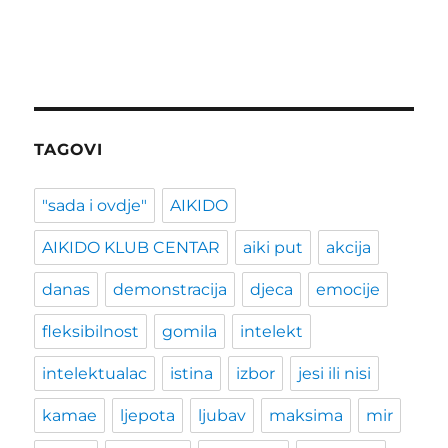
TAGOVI
"sada i ovdje"
AIKIDO
AIKIDO KLUB CENTAR
aiki put
akcija
danas
demonstracija
djeca
emocije
fleksibilnost
gomila
intelekt
intelektualac
istina
izbor
jesi ili nisi
kamae
ljepota
ljubav
maksima
mir