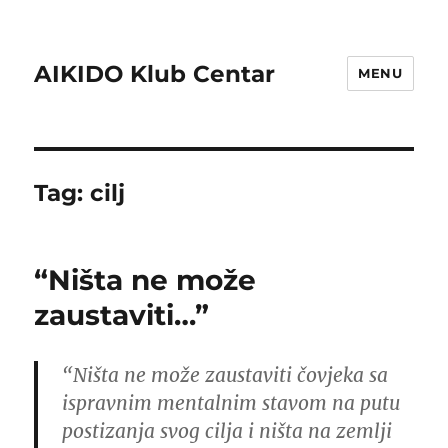
AIKIDO Klub Centar
MENU
Tag:
cilj
“Ništa ne može
zaustaviti…”
“Ništa ne može
zaustaviti
čovjeka s
a
ispravnim
mentalnim stavom
na putu
postizanja
svog cilja i
ništa na
zemlji