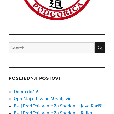
SE
Search
for:
POSLJEDNJI POSTOVI
Dobro došli!
Oproštaj od Ivane Mrvaljević
Esej Pred Polaganje Za Shodan – Jovo Karišik
Esej Pred Polaganje Za Shodan – Rajko