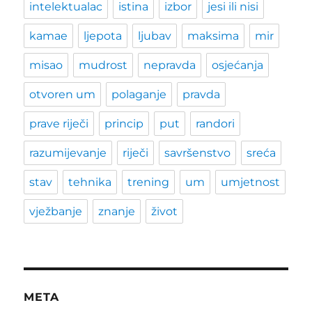
intelektualac
istina
izbor
jesi ili nisi
kamae
ljepota
ljubav
maksima
mir
misao
mudrost
nepravda
osjećanja
otvoren um
polaganje
pravda
prave riječi
princip
put
randori
razumijevanje
riječi
savršenstvo
sreća
stav
tehnika
trening
um
umjetnost
vježbanje
znanje
život
META