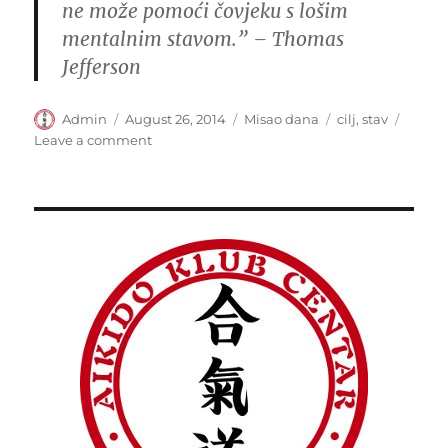
ne može
pomoći
čovjeku
s lošim
mentalnim stavom.” –
Thomas
Jefferson
Author
Posted
Categories
Tags
Admin
August 26, 2014
Misao dana
cilj
,
stav
on
on
Leave a comment
“Ništa
ne
može
zaustaviti…”