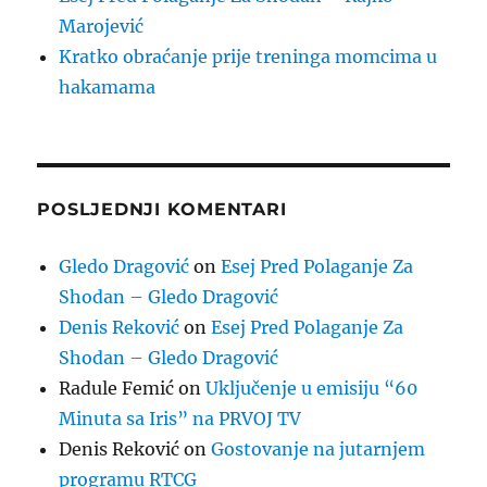
Marojević
Kratko obraćanje prije treninga momcima u
hakamama
POSLJEDNJI KOMENTARI
Gledo Dragović
on
Esej Pred Polaganje Za
Shodan – Gledo Dragović
Denis Reković
on
Esej Pred Polaganje Za
Shodan – Gledo Dragović
Radule Femić
on
Uključenje u emisiju “60
Minuta sa Iris” na PRVOJ TV
Denis Reković
on
Gostovanje na jutarnjem
programu RTCG