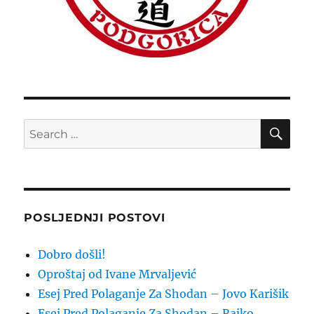
SE
Search
for:
POSLJEDNJI POSTOVI
Dobro došli!
Oproštaj od Ivane Mrvaljević
Esej Pred Polaganje Za Shodan – Jovo Karišik
Esej Pred Polaganje Za Shodan – Rajko