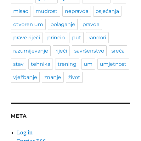
misao
mudrost
nepravda
osjećanja
otvoren um
polaganje
pravda
prave riječi
princip
put
randori
razumijevanje
riječi
savršenstvo
sreća
stav
tehnika
trening
um
umjetnost
vježbanje
znanje
život
META
Log in