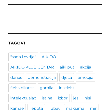
TAGOVI
"sada i ovdje"
AIKIDO
AIKIDO KLUB CENTAR
aiki put
akcija
danas
demonstracija
djeca
emocije
fleksibilnost
gomila
intelekt
intelektualac
istina
izbor
jesi ili nisi
kamae
ljepota
ljubav
maksima
mir