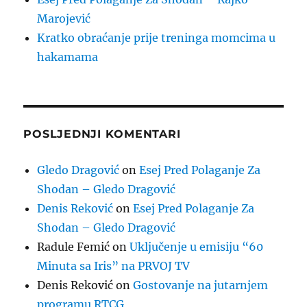
Marojević
Kratko obraćanje prije treninga momcima u
hakamama
POSLJEDNJI KOMENTARI
Gledo Dragović
on
Esej Pred Polaganje Za
Shodan – Gledo Dragović
Denis Reković
on
Esej Pred Polaganje Za
Shodan – Gledo Dragović
Radule Femić
on
Uključenje u emisiju “60
Minuta sa Iris” na PRVOJ TV
Denis Reković
on
Gostovanje na jutarnjem
programu RTCG