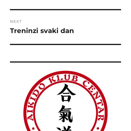
post:
NEXT
Treninzi svaki dan
Next
post: