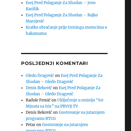
Esej Pred Polaganje Za Shodan – Jovo
Karišik
Esej Pred Polaganje Za Shodan – Rajko
Marojević
Kratko obraćanje prije treninga momcima u
hakamama
POSLJEDNJI KOMENTARI
Gledo Dragović
on
Esej Pred Polaganje Za
Shodan – Gledo Dragović
Denis Reković
on
Esej Pred Polaganje Za
Shodan – Gledo Dragović
Radule Femić
on
Uključenje u emisiju “60
Minuta sa Iris” na PRVOJ TV
Denis Reković
on
Gostovanje na jutarnjem
programu RTCG
Petar
on
Gostovanje na jutarnjem
programu RTCG