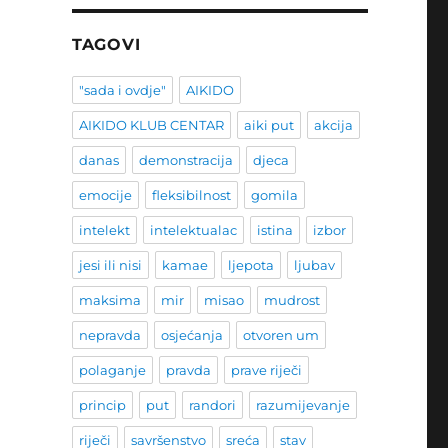
TAGOVI
"sada i ovdje"
AIKIDO
AIKIDO KLUB CENTAR
aiki put
akcija
danas
demonstracija
djeca
emocije
fleksibilnost
gomila
intelekt
intelektualac
istina
izbor
jesi ili nisi
kamae
ljepota
ljubav
maksima
mir
misao
mudrost
nepravda
osjećanja
otvoren um
polaganje
pravda
prave riječi
princip
put
randori
razumijevanje
riječi
savršenstvo
sreća
stav