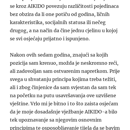
se kroz AIKIDO povezuju različitosti pojedinaca
bez obzira da li one potiču od godina, ličnih
karakteristika, socijalnih statusa ili nečeg
drugog, a na način da čine jednu cjelinu u kojoj
se svi osjećaju prijatno i ispunjeno.
Nakon ovih
sedam
godina, znajući sa kojih
pozicija sam krenuo,
možda je neskromno reći,
ali
zadovoljan sam ostvarenim napretkom.
P
rije
svega
u shvatanju principa kojima treba težiti,
a
li i zbog činjenice
da sam svjestan
da sam tek
na početku na putu usavršavanja
ove uzvišene
vještine.
Vrlo mi je
bitno
i to
što zaista osjećam
da je moje dosadašnje vježbanje AIKIDO-a bilo
tek
upoznavanje
sa
njegovi
m
osnovni
m
princip
ima
te osposobljavanje tijela
da se bavim