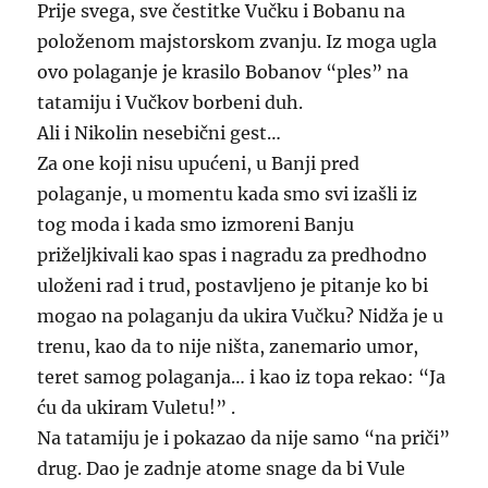
Prije svega, sve čestitke Vučku i Bobanu na
položenom majstorskom zvanju. Iz moga ugla
ovo polaganje je krasilo Bobanov “ples” na
tatamiju i Vučkov borbeni duh.
Ali i Nikolin nesebični gest…
Za one koji nisu upućeni, u Banji pred
polaganje, u momentu kada smo svi izašli iz
tog moda i kada smo izmoreni Banju
priželjkivali kao spas i nagradu za predhodno
uloženi rad i trud, postavljeno je pitanje ko bi
mogao na polaganju da ukira Vučku? Nidža je u
trenu, kao da to nije ništa, zanemario umor,
teret samog polaganja… i kao iz topa rekao: “Ja
ću da ukiram Vuletu!” .
Na tatamiju je i pokazao da nije samo “na priči”
drug. Dao je zadnje atome snage da bi Vule