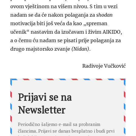
ovom vještinom
na višem nivou
.
S
tim u vezi
nadam se da će nakon polaganja za
shodan
motivacija biti još veća da kao „
spreman
učenik“ nastavim da izučavam
i živim AIKIDO,
a o čemu ću nadam se pisati prije polaganja za
drugo majstorsko zvanje
(N
i
dan)
.
Radivoje Vučković