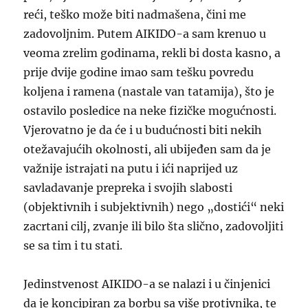
reći,
teško može biti nadmašena, čini me
zadovoljnim. Putem AIKIDO-a sam krenuo u
veoma zrelim godinama, rekli bi dosta kasno, a
prije dvije godine imao sam tešku povredu
koljena i ramena (nastale van tatamija), što je
ostavilo posledice na neke fizičke mogućnosti.
Vjerovatno je da će i u budućnosti biti nekih
otežavajućih okolnosti, ali ubijeđen sam da je
važnije istrajati na putu i ići naprijed uz
savladavanje prepreka i svojih slabosti
(objektivnih i subjektivnih) nego „dostići“ neki
zacrtani cilj,
zvanje
ili bilo šta slično, zadovoljiti
se sa tim i tu stati.
Jedinstvenost AIKIDO-a se nalazi i u činjenici
da je koncipiran za borbu sa više protivnika, te