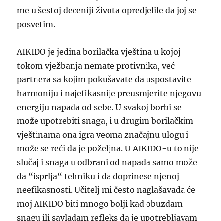
me u šestoj deceniji života opredjelile da joj se
posvetim.
AIKIDO je jedina borilačka vještina u kojoj
tokom vježbanja nemate protivnika, već
partnera sa kojim pokušavate da uspostavite
harmoniju i najefikasnije preusmjerite njegovu
energiju napada od sebe. U svakoj borbi se
može upotrebiti snaga, i u drugim borilačkim
vještinama ona igra veoma značajnu ulogu i
može se reći da je poželjna.
U AIKIDO-u to nije
slučaj i snaga u odbrani od napada samo može
da “isprlja“ tehniku i da doprinese njenoj
neefikasnosti. Učitelj mi
često naglašava
da će
moj AIKIDO biti mnogo bolji kad obuzdam
snagu ili savladam refleks da je upotrebljavam