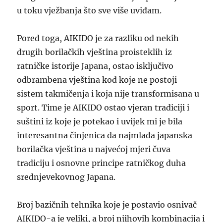
u toku vježbanja
što sve više uviđam
.
Pored toga, AIKIDO je za razliku od nekih
drugih borilačkih vještina proisteklih iz
ratničke istorije Japana, ostao isključivo
odbrambena vještina kod koje ne postoji
sistem takmičenja i koja nije transformisana u
sport. Time je AIKIDO ostao vjeran tradiciji i
suštini iz koje je potekao i uvijek mi je bila
interesantna činjenica da najmlađa japanska
borilačka vještina u najv
ećoj
mjeri čuva
tradiciju i osnovne principe ratničkog duha
srednjevekovnog Japana.
Broj bazičnih tehnika koje je postavio osnivač
AIKIDO-a je veliki, a broj njihovih kombinacija i