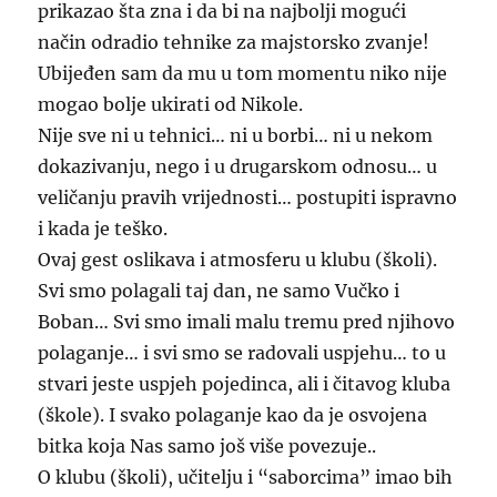
prikazao šta zna i da bi na najbolji mogući
način odradio tehnike za majstorsko zvanje!
Ubijeđen sam da mu u tom momentu niko nije
mogao bolje ukirati od Nikole.
Nije sve ni u tehnici… ni u borbi… ni u nekom
dokazivanju, nego i u drugarskom odnosu… u
veličanju pravih vrijednosti… postupiti ispravno
i kada je teško.
Ovaj gest oslikava i atmosferu u klubu (školi).
Svi smo polagali taj dan, ne samo Vučko i
Boban… Svi smo imali malu tremu pred njihovo
polaganje… i svi smo se radovali uspjehu… to u
stvari jeste uspjeh pojedinca, ali i čitavog kluba
(škole). I svako polaganje kao da je osvojena
bitka koja Nas samo još više povezuje..
O klubu (školi), učitelju i “saborcima” imao bih