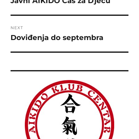
Javni AIKIDO Čas za Djecu
Previous
post:
NEXT
Doviđenja do septembra
Next
post: