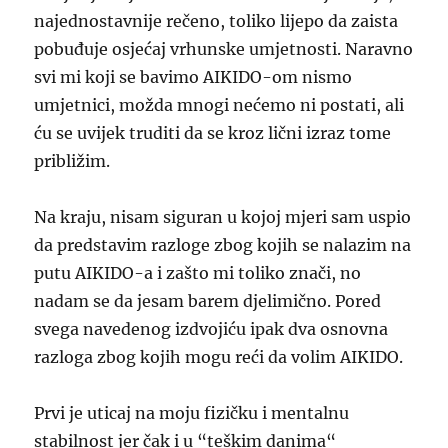
najednostavnije rečeno, toliko lijepo da zaista
pobuđuje osjećaj vrhunske umjetnosti. Naravno
svi mi koji se bavimo AIKIDO-om nismo
umjetnici, možda mnogi nećemo ni postati, ali
ću se uvijek truditi da se kroz lični izraz tome
približim.
Na kraju, nisam siguran u kojoj mjeri sam uspio
da predstavim razloge zbog kojih se nalazim na
putu AIKIDO-a i zašto mi toliko znači, no
nadam se da jesam barem djelimično. Pored
svega navedenog izdvojiću
ipak
dva osnovna
razloga zbog kojih mogu reći da volim AIKIDO.
Prvi je uticaj na moju fizičku i mentalnu
stabilnost jer čak i u “teškim danima“