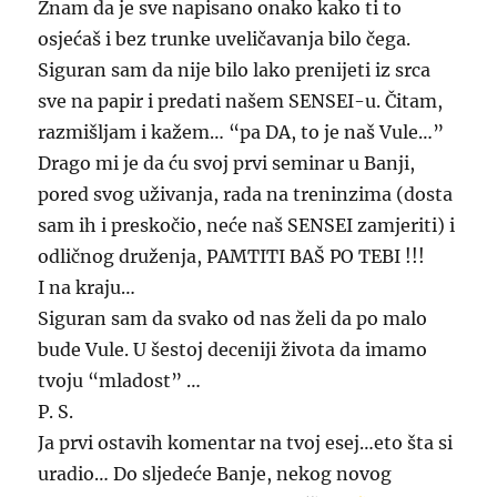
Znam da je sve napisano onako kako ti to
osjećaš i bez trunke uveličavanja bilo čega.
Siguran sam da nije bilo lako prenijeti iz srca
sve na papir i predati našem SENSEI-u. Čitam,
razmišljam i kažem… “pa DA, to je naš Vule…”
Drago mi je da ću svoj prvi seminar u Banji,
pored svog uživanja, rada na treninzima (dosta
sam ih i preskočio, neće naš SENSEI zamjeriti) i
odličnog druženja, PAMTITI BAŠ PO TEBI !!!
I na kraju…
Siguran sam da svako od nas želi da po malo
bude Vule. U šestoj deceniji života da imamo
tvoju “mladost” …
P. S.
Ja prvi ostavih komentar na tvoj esej…eto šta si
uradio… Do sljedeće Banje, nekog novog