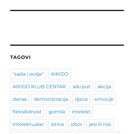
TAGOVI
"sada i ovdje"
AIKIDO
AIKIDO KLUB CENTAR
aiki put
akcija
danas
demonstracija
djeca
emocije
fleksibilnost
gomila
intelekt
intelektualac
istina
izbor
jesi ili nisi