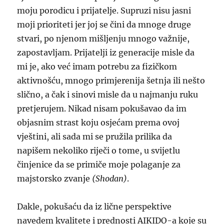
moju porodicu i prijatelje. Supruzi nisu jasni
moji prioriteti jer joj se čini da mnoge druge
stvari, po njenom mišljenju mnogo važnije,
zapostavljam. Prijatelji iz generacije misle da
mi je, ako već imam potrebu za fizičkom
aktivnošću, mnogo primjerenija šetnja ili nešto
slično, a čak i sinovi misle da u najmanju ruku
pretjerujem. Nikad nisam pokušavao da im
objasnim strast koju osjećam prema ovoj
vještini, ali sada mi se pružila prilika da
napišem nekoliko riječi o tome, u svijetlu
činjenice da se primiče moje polaganje za
majstorsko zvanje
(Shodan)
.
Dakle, pokušaću da iz lične perspektive
navedem kvalitete i prednosti AIKIDO-a koje su