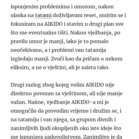
ispunjenim problemima i umorom, nakon
ulaska na
tatami
doživljavam reset, smirim se i
fokusiram na AIKIDO i stavim u drugi plan sve
što me eventualno tišti.
Nakon vježbanja, po
pravilu umor je manji, iako
je to pomalo
neočekivano
, a i problemi van tatamija
izgledaju manji. Zvuči kao da pričam o nekom
eliksiru, a ne o vještini, ali je zaista tako.
Drugi razlog zbog kojeg volim AIKIDO nije
direktno povezan sa vještinom, ali nije manje
važan. Naime, vježbanje AIKIDO-a mi je
omogućilo da provodim vrijeme i družim se, i
na tatamiju i van njega, sa grupom divnih i
zanimljivih ljudi
okupljenih oko iste ideje
što
me ispunjava zadovoljstvom. Zanimljivo je da