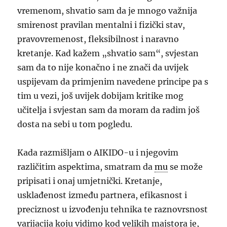
vremenom, shvatio sam da je mnogo važnija
smirenost pravilan mentalni i fizički stav,
pravovremenost, fleksibilnost i naravno
kretanje. Kad kažem „shvatio sam“, svjestan
sam da to nije konačno i ne znači da uvijek
uspijevam da primjenim navedene principe pa s
tim u vezi, još uvijek dobijam kritike mog
učitelja i sv
j
estan sam da moram da radim još
dosta na sebi u tom pogledu.
Kada razmišljam o AIKIDO-u i njegovim
različitim aspektima, smatram da
mu
se može
pripisati i onaj umjetnički. Kretanje,
usklađenost između partnera, efikasnost i
preciznost u izvođenju tehnika te raznovrsnost
varijacija koju vidimo kod velikih majstora je,