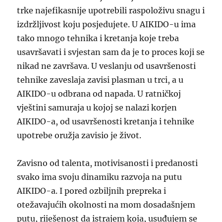
trke
najefikasnije upotrebili raspoloživu snagu i
izdržljivost
koju posjedujete
. U AIKIDO-u ima
tako mnogo tehnika i kretanja koje treba
usavršavati i svjestan sam da je to proces koji se
nikad ne završava. U veslanju od usavršenosti
tehnike zaveslaja zavisi plasman u trci, a u
AIKIDO-u odbrana od napada. U ratničkoj
vještini samuraja u koj
oj
se nalazi korjen
AIKIDO-a, od usavršenosti kretanja i tehnike
upotrebe oružja zavisio je život.
Zavisno od talenta, motivisanosti i predanosti
svako ima svoju dinamiku razvoja na putu
AIKIDO-a. I pored ozbiljnih prepreka i
otežavajućih okolnosti na mom dosadašnjem
putu, riješenost da istrajem koja,
usuđujem se