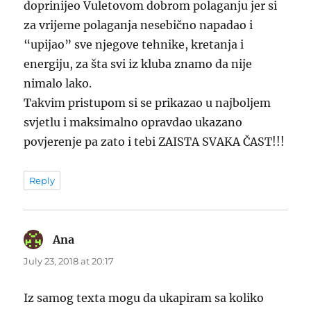
doprinijeo Vuletovom dobrom polaganju jer si
za vrijeme polaganja nesebično napadao i
“upijao” sve njegove tehnike, kretanja i
energiju, za šta svi iz kluba znamo da nije
nimalo lako.
Takvim pristupom si se prikazao u najboljem
svjetlu i maksimalno opravdao ukazano
povjerenje pa zato i tebi ZAISTA SVAKA ČAST!!!
Reply
Ana
says:
July 23, 2018 at 20:17
Iz samog texta mogu da ukapiram sa koliko