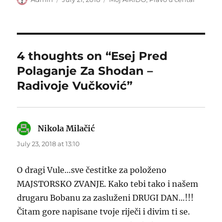
on
4 thoughts on “Esej Pred
Polaganje Za Shodan –
Radivoje Vučković”
Nikola Milačić
says:
July 23, 2018 at 13:10
O dragi Vule…sve čestitke za položeno
MAJSTORSKO ZVANJE. Kako tebi tako i našem
drugaru Bobanu za zasluženi DRUGI DAN…!!!
Čitam gore napisane tvoje riječi i divim ti se.