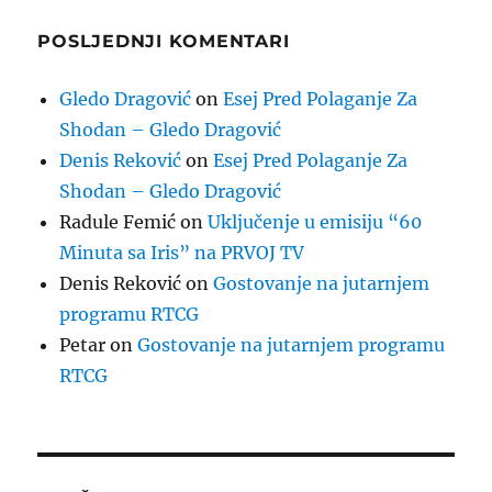
POSLJEDNJI KOMENTARI
Gledo Dragović
on
Esej Pred Polaganje Za
Shodan – Gledo Dragović
Denis Reković
on
Esej Pred Polaganje Za
Shodan – Gledo Dragović
Radule Femić
on
Uključenje u emisiju “60
Minuta sa Iris” na PRVOJ TV
Denis Reković
on
Gostovanje na jutarnjem
programu RTCG
Petar
on
Gostovanje na jutarnjem programu
RTCG