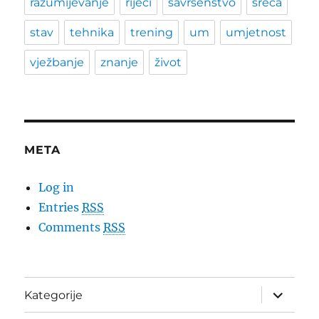
razumijevanje
riječi
savršenstvo
sreća
stav
tehnika
trening
um
umjetnost
vježbanje
znanje
život
META
Log in
Entries
RSS
Comments
RSS
expand
Kategorije
child
menu