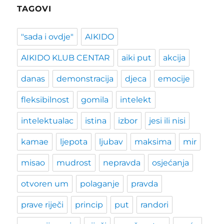
TAGOVI
"sada i ovdje"
AIKIDO
AIKIDO KLUB CENTAR
aiki put
akcija
danas
demonstracija
djeca
emocije
fleksibilnost
gomila
intelekt
intelektualac
istina
izbor
jesi ili nisi
kamae
ljepota
ljubav
maksima
mir
misao
mudrost
nepravda
osjećanja
otvoren um
polaganje
pravda
prave riječi
princip
put
randori