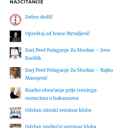
NAJČITANIJE
Dobro došli!
Oproštaj od Ivane Mrvaljević
Esej Pred Polaganje Za Shodan – Jovo
Karišik
Esej Pred Polaganje Za Shodan – Rajko
Marojević
Kratko obraćanje prije treninga
momcima u hakamama
Održan zimski seminar kluba
Održan proljećni seminar kluba