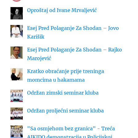
Oproštaj od Ivane Mrvaljević
Esej Pred Polaganje Za Shodan – Jovo
Karišik
Esej Pred Polaganje Za Shodan – Rajko
Marojević
Kratko obraćanje prije treninga
momcima u hakamama
Održan zimski seminar kluba
Održan proljećni seminar kluba
"Sa osmjehom bez granica" - Treća
AIKIDO demonstracija u Policijskoj