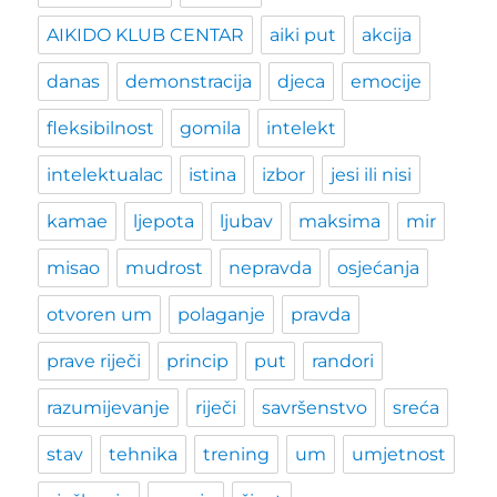
AIKIDO KLUB CENTAR
aiki put
akcija
danas
demonstracija
djeca
emocije
fleksibilnost
gomila
intelekt
intelektualac
istina
izbor
jesi ili nisi
kamae
ljepota
ljubav
maksima
mir
misao
mudrost
nepravda
osjećanja
otvoren um
polaganje
pravda
prave riječi
princip
put
randori
razumijevanje
riječi
savršenstvo
sreća
stav
tehnika
trening
um
umjetnost