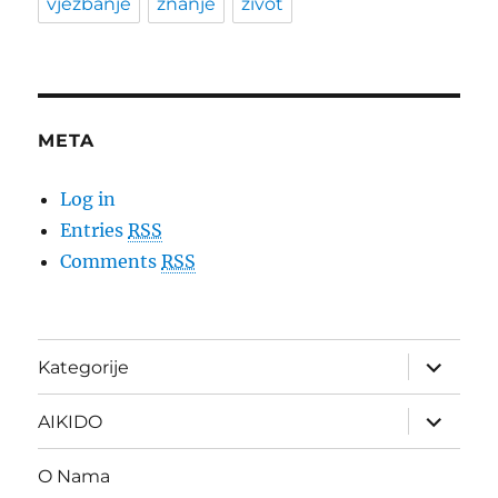
vježbanje
znanje
život
META
Log in
Entries
RSS
Comments
RSS
expand
Kategorije
child
menu
expand
AIKIDO
child
menu
O Nama