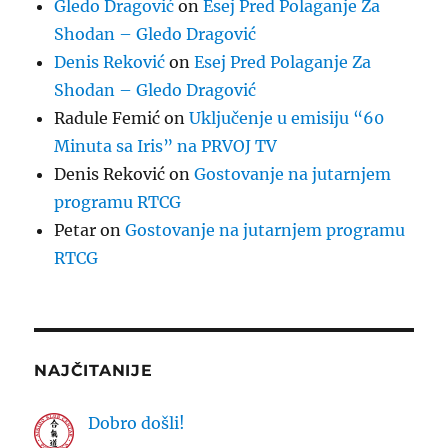
Gledo Dragović
on
Esej Pred Polaganje Za
Shodan – Gledo Dragović
Denis Reković
on
Esej Pred Polaganje Za
Shodan – Gledo Dragović
Radule Femić
on
Uključenje u emisiju “60
Minuta sa Iris” na PRVOJ TV
Denis Reković
on
Gostovanje na jutarnjem
programu RTCG
Petar
on
Gostovanje na jutarnjem programu
RTCG
NAJČITANIJE
Dobro došli!