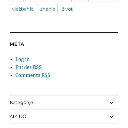
vježbanje
znanje
život
META
Log in
Entries
RSS
Comments
RSS
expand
Kategorije
child
menu
expand
AIKIDO
child
menu