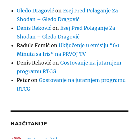
Gledo Dragović
on
Esej Pred Polaganje Za
Shodan – Gledo Dragović
Denis Reković
on
Esej Pred Polaganje Za
Shodan – Gledo Dragović
Radule Femić
on
Uključenje u emisiju “60
Minuta sa Iris” na PRVOJ TV
Denis Reković
on
Gostovanje na jutarnjem
programu RTCG
Petar
on
Gostovanje na jutarnjem programu
RTCG
NAJČITANIJE