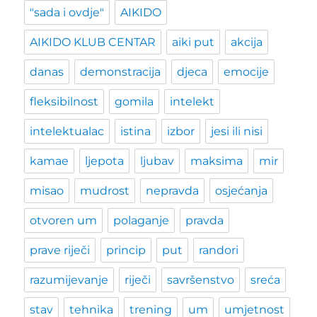
"sada i ovdje"
AIKIDO
AIKIDO KLUB CENTAR
aiki put
akcija
danas
demonstracija
djeca
emocije
fleksibilnost
gomila
intelekt
intelektualac
istina
izbor
jesi ili nisi
kamae
ljepota
ljubav
maksima
mir
misao
mudrost
nepravda
osjećanja
otvoren um
polaganje
pravda
prave riječi
princip
put
randori
razumijevanje
riječi
savršenstvo
sreća
stav
tehnika
trening
um
umjetnost