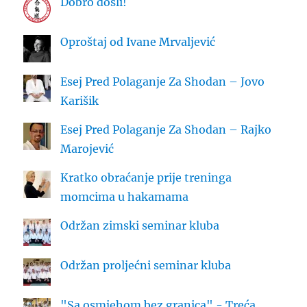
Dobro došli!
Oproštaj od Ivane Mrvaljević
Esej Pred Polaganje Za Shodan – Jovo
Karišik
Esej Pred Polaganje Za Shodan – Rajko
Marojević
Kratko obraćanje prije treninga
momcima u hakamama
Održan zimski seminar kluba
Održan proljećni seminar kluba
"Sa osmjehom bez granica" - Treća