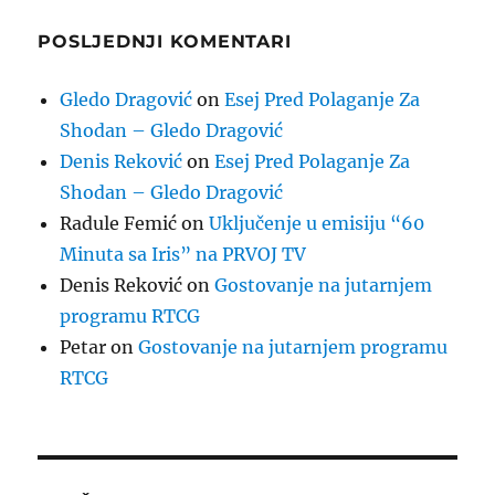
POSLJEDNJI KOMENTARI
Gledo Dragović
on
Esej Pred Polaganje Za
Shodan – Gledo Dragović
Denis Reković
on
Esej Pred Polaganje Za
Shodan – Gledo Dragović
Radule Femić
on
Uključenje u emisiju “60
Minuta sa Iris” na PRVOJ TV
Denis Reković
on
Gostovanje na jutarnjem
programu RTCG
Petar
on
Gostovanje na jutarnjem programu
RTCG