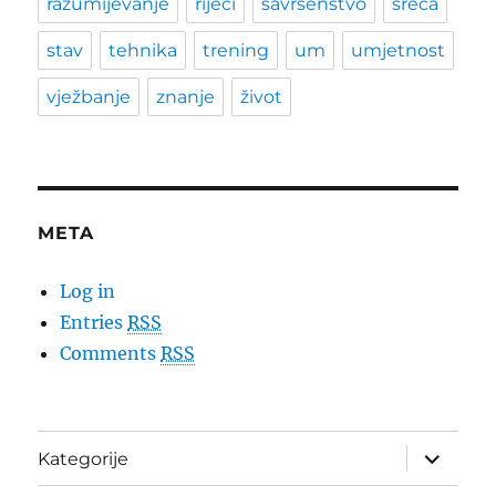
razumijevanje
riječi
savršenstvo
sreća
stav
tehnika
trening
um
umjetnost
vježbanje
znanje
život
META
Log in
Entries
RSS
Comments
RSS
expand
Kategorije
child
menu