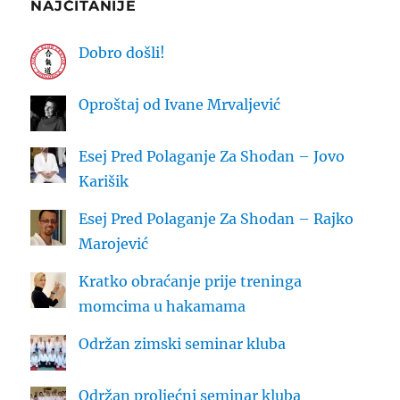
NAJČITANIJE
Dobro došli!
Oproštaj od Ivane Mrvaljević
Esej Pred Polaganje Za Shodan – Jovo
Karišik
Esej Pred Polaganje Za Shodan – Rajko
Marojević
Kratko obraćanje prije treninga
momcima u hakamama
Održan zimski seminar kluba
Održan proljećni seminar kluba