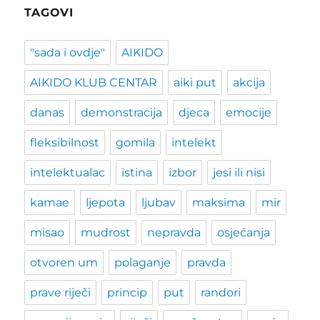
TAGOVI
"sada i ovdje"
AIKIDO
AIKIDO KLUB CENTAR
aiki put
akcija
danas
demonstracija
djeca
emocije
fleksibilnost
gomila
intelekt
intelektualac
istina
izbor
jesi ili nisi
kamae
ljepota
ljubav
maksima
mir
misao
mudrost
nepravda
osjećanja
otvoren um
polaganje
pravda
prave riječi
princip
put
randori