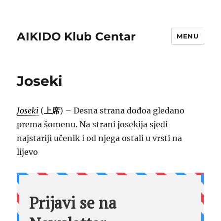
AIKIDO Klub Centar
MENU
Joseki
Joseki
(
上
席
) – Desna strana dođoa gledano
prema šomenu. Na strani josekija sjedi
najstariji učenik i od njega ostali u vrsti na
lijevo