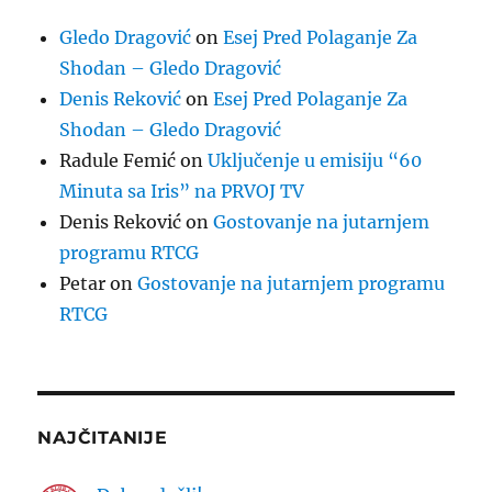
Gledo Dragović
on
Esej Pred Polaganje Za
Shodan – Gledo Dragović
Denis Reković
on
Esej Pred Polaganje Za
Shodan – Gledo Dragović
Radule Femić
on
Uključenje u emisiju “60
Minuta sa Iris” na PRVOJ TV
Denis Reković
on
Gostovanje na jutarnjem
programu RTCG
Petar
on
Gostovanje na jutarnjem programu
RTCG
NAJČITANIJE