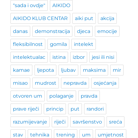
"sada i ovdje"
AIKIDO
AIKIDO KLUB CENTAR
aiki put
akcija
danas
demonstracija
djeca
emocije
fleksibilnost
gomila
intelekt
intelektualac
istina
izbor
jesi ili nisi
kamae
ljepota
ljubav
maksima
mir
misao
mudrost
nepravda
osjećanja
otvoren um
polaganje
pravda
prave riječi
princip
put
randori
razumijevanje
riječi
savršenstvo
sreća
stav
tehnika
trening
um
umjetnost