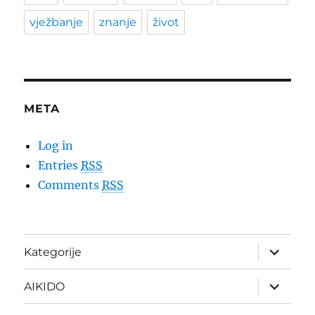
vježbanje
znanje
život
META
Log in
Entries
RSS
Comments
RSS
expand
Kategorije
child
menu
expand
AIKIDO
child
menu