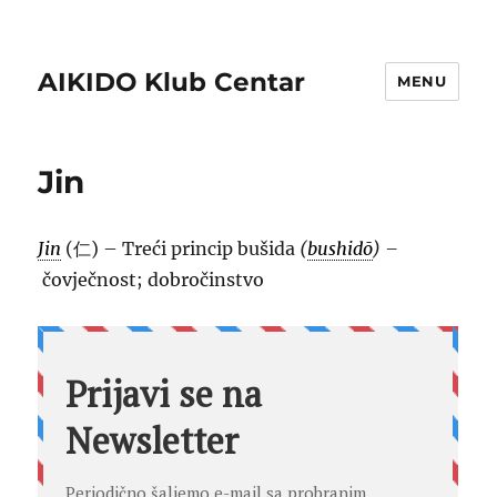
AIKIDO Klub Centar
MENU
Jin
Jin
(仁) – Treći princip bušida
(
bushidō
) –
čovječnost; dobročinstvo