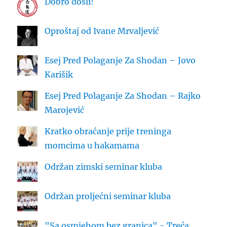
Dobro došli!
Oproštaj od Ivane Mrvaljević
Esej Pred Polaganje Za Shodan – Jovo
Karišik
Esej Pred Polaganje Za Shodan – Rajko
Marojević
Kratko obraćanje prije treninga
momcima u hakamama
Održan zimski seminar kluba
Održan proljećni seminar kluba
"Sa osmjehom bez granica" - Treća