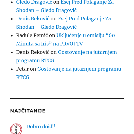
Gledo Dragović
on
Esej Pred Polaganje Za
Shodan – Gledo Dragović
Denis Reković
on
Esej Pred Polaganje Za
Shodan – Gledo Dragović
Radule Femić
on
Uključenje u emisiju “60
Minuta sa Iris” na PRVOJ TV
Denis Reković
on
Gostovanje na jutarnjem
programu RTCG
Petar
on
Gostovanje na jutarnjem programu
RTCG
NAJČITANIJE
Dobro došli!