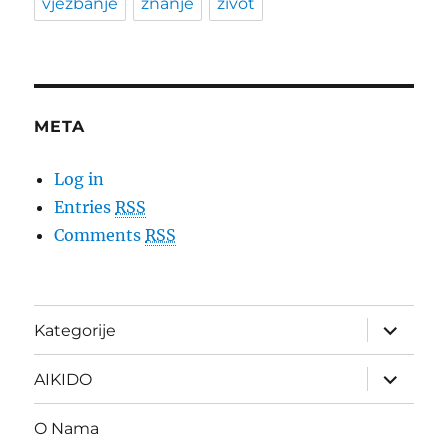
vježbanje
znanje
život
META
Log in
Entries
RSS
Comments
RSS
expand
Kategorije
child
menu
expand
AIKIDO
child
menu
O Nama