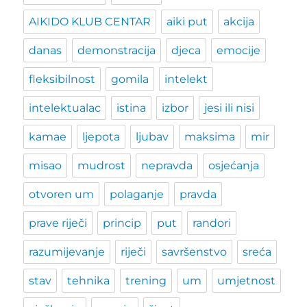
AIKIDO KLUB CENTAR
aiki put
akcija
danas
demonstracija
djeca
emocije
fleksibilnost
gomila
intelekt
intelektualac
istina
izbor
jesi ili nisi
kamae
ljepota
ljubav
maksima
mir
misao
mudrost
nepravda
osjećanja
otvoren um
polaganje
pravda
prave riječi
princip
put
randori
razumijevanje
riječi
savršenstvo
sreća
stav
tehnika
trening
um
umjetnost