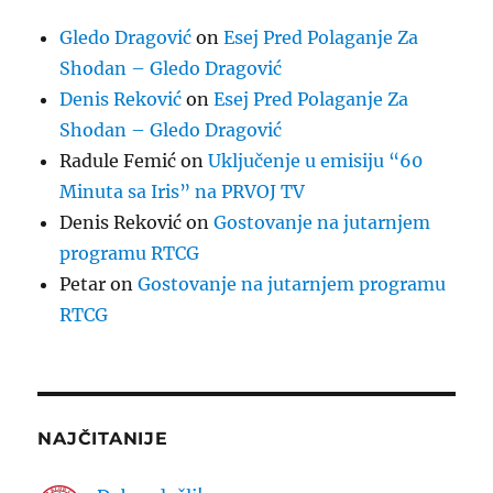
Gledo Dragović
on
Esej Pred Polaganje Za
Shodan – Gledo Dragović
Denis Reković
on
Esej Pred Polaganje Za
Shodan – Gledo Dragović
Radule Femić
on
Uključenje u emisiju “60
Minuta sa Iris” na PRVOJ TV
Denis Reković
on
Gostovanje na jutarnjem
programu RTCG
Petar
on
Gostovanje na jutarnjem programu
RTCG
NAJČITANIJE