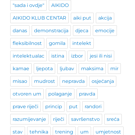
"sada i ovdje"
AIKIDO
AIKIDO KLUB CENTAR
aiki put
akcija
danas
demonstracija
djeca
emocije
fleksibilnost
gomila
intelekt
intelektualac
istina
izbor
jesi ili nisi
kamae
ljepota
ljubav
maksima
mir
misao
mudrost
nepravda
osjećanja
otvoren um
polaganje
pravda
prave riječi
princip
put
randori
razumijevanje
riječi
savršenstvo
sreća
stav
tehnika
trening
um
umjetnost