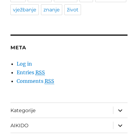
vježbanje
znanje
život
META
Log in
Entries
RSS
Comments
RSS
expand
Kategorije
child
menu
expand
AIKIDO
child
menu