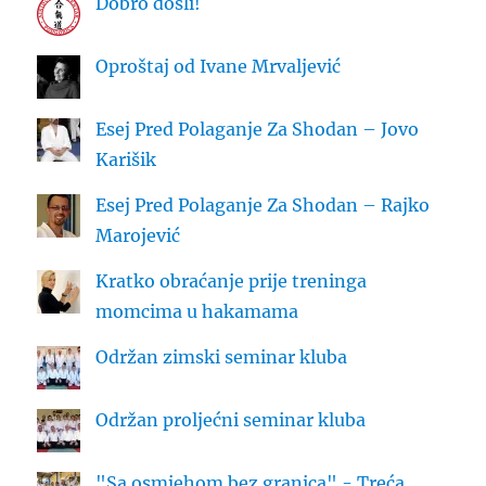
Dobro došli!
Oproštaj od Ivane Mrvaljević
Esej Pred Polaganje Za Shodan – Jovo
Karišik
Esej Pred Polaganje Za Shodan – Rajko
Marojević
Kratko obraćanje prije treninga
momcima u hakamama
Održan zimski seminar kluba
Održan proljećni seminar kluba
"Sa osmjehom bez granica" - Treća