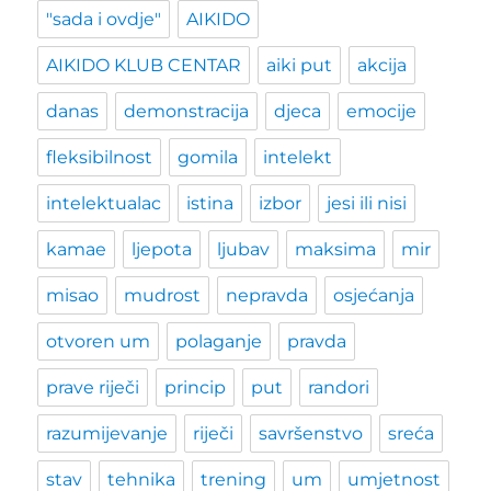
"sada i ovdje"
AIKIDO
AIKIDO KLUB CENTAR
aiki put
akcija
danas
demonstracija
djeca
emocije
fleksibilnost
gomila
intelekt
intelektualac
istina
izbor
jesi ili nisi
kamae
ljepota
ljubav
maksima
mir
misao
mudrost
nepravda
osjećanja
otvoren um
polaganje
pravda
prave riječi
princip
put
randori
razumijevanje
riječi
savršenstvo
sreća
stav
tehnika
trening
um
umjetnost