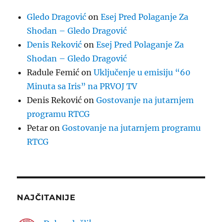
Gledo Dragović
on
Esej Pred Polaganje Za
Shodan – Gledo Dragović
Denis Reković
on
Esej Pred Polaganje Za
Shodan – Gledo Dragović
Radule Femić
on
Uključenje u emisiju “60
Minuta sa Iris” na PRVOJ TV
Denis Reković
on
Gostovanje na jutarnjem
programu RTCG
Petar
on
Gostovanje na jutarnjem programu
RTCG
NAJČITANIJE