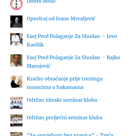
Dobro došli!
Oproštaj od Ivane Mrvaljević
Esej Pred Polaganje Za Shodan – Jovo
Karišik
Esej Pred Polaganje Za Shodan – Rajko
Marojević
Kratko obraćanje prije treninga
momcima u hakamama
Održan zimski seminar kluba
Održan proljećni seminar kluba
"Sa osmjehom bez granica" - Treća