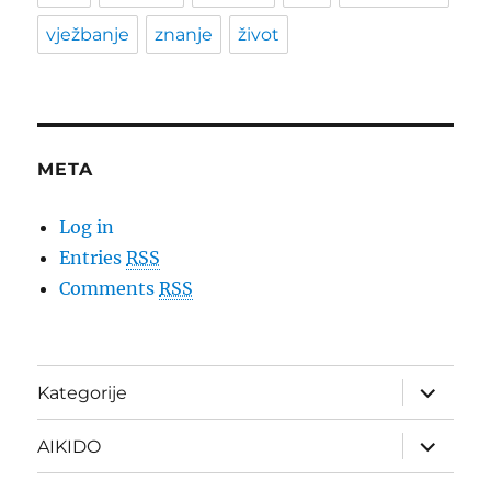
vježbanje
znanje
život
META
Log in
Entries
RSS
Comments
RSS
expand
Kategorije
child
menu
expand
AIKIDO
child
menu