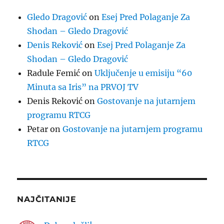
Gledo Dragović
on
Esej Pred Polaganje Za
Shodan – Gledo Dragović
Denis Reković
on
Esej Pred Polaganje Za
Shodan – Gledo Dragović
Radule Femić
on
Uključenje u emisiju “60
Minuta sa Iris” na PRVOJ TV
Denis Reković
on
Gostovanje na jutarnjem
programu RTCG
Petar
on
Gostovanje na jutarnjem programu
RTCG
NAJČITANIJE