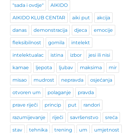
"sada i ovdje"
AIKIDO
AIKIDO KLUB CENTAR
aiki put
akcija
danas
demonstracija
djeca
emocije
fleksibilnost
gomila
intelekt
intelektualac
istina
izbor
jesi ili nisi
kamae
ljepota
ljubav
maksima
mir
misao
mudrost
nepravda
osjećanja
otvoren um
polaganje
pravda
prave riječi
princip
put
randori
razumijevanje
riječi
savršenstvo
sreća
stav
tehnika
trening
um
umjetnost