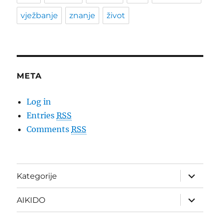
vježbanje
znanje
život
META
Log in
Entries
RSS
Comments
RSS
expand
Kategorije
child
menu
expand
AIKIDO
child
menu