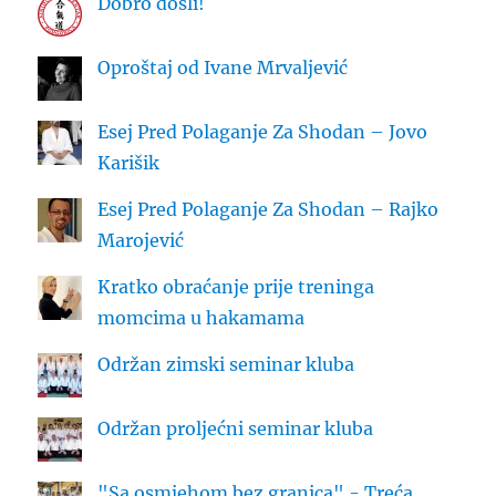
Dobro došli!
Oproštaj od Ivane Mrvaljević
Esej Pred Polaganje Za Shodan – Jovo
Karišik
Esej Pred Polaganje Za Shodan – Rajko
Marojević
Kratko obraćanje prije treninga
momcima u hakamama
Održan zimski seminar kluba
Održan proljećni seminar kluba
"Sa osmjehom bez granica" - Treća