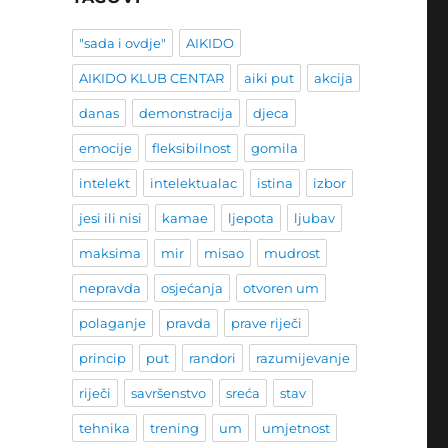
"sada i ovdje"
AIKIDO
AIKIDO KLUB CENTAR
aiki put
akcija
danas
demonstracija
djeca
emocije
fleksibilnost
gomila
intelekt
intelektualac
istina
izbor
jesi ili nisi
kamae
ljepota
ljubav
maksima
mir
misao
mudrost
nepravda
osjećanja
otvoren um
polaganje
pravda
prave riječi
princip
put
randori
razumijevanje
riječi
savršenstvo
sreća
stav
tehnika
trening
um
umjetnost