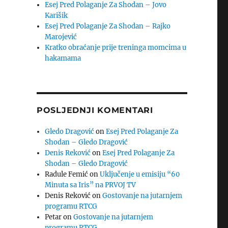
Esej Pred Polaganje Za Shodan – Jovo
Karišik
Esej Pred Polaganje Za Shodan – Rajko
Marojević
Kratko obraćanje prije treninga momcima u
hakamama
POSLJEDNJI KOMENTARI
Gledo Dragović
on
Esej Pred Polaganje Za
Shodan – Gledo Dragović
Denis Reković
on
Esej Pred Polaganje Za
Shodan – Gledo Dragović
Radule Femić
on
Uključenje u emisiju “60
Minuta sa Iris” na PRVOJ TV
Denis Reković
on
Gostovanje na jutarnjem
programu RTCG
Petar
on
Gostovanje na jutarnjem
programu RTCG