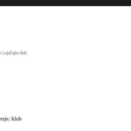
e i ojačajte duh
nje; klub